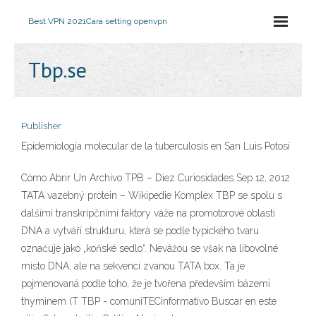
Best VPN 2021
Cara setting openvpn
Tbp.se
Publisher
Epidemiología molecular de la tuberculosis en San Luis Potosí
Cómo Abrir Un Archivo TPB – Diez Curiosidades Sep 12, 2012
TATA vazebný protein – Wikipedie Komplex TBP se spolu s
dalšími transkripčními faktory váže na promotorové oblasti
DNA a vytváří strukturu, která se podle typického tvaru
označuje jako „koňské sedlo“. Nevážou se však na libovolné
místo DNA, ale na sekvenci zvanou TATA box. Ta je
pojmenovaná podle toho, že je tvořena především bázemi
thyminem (T TBP - comuniTECinformativo Buscar en este