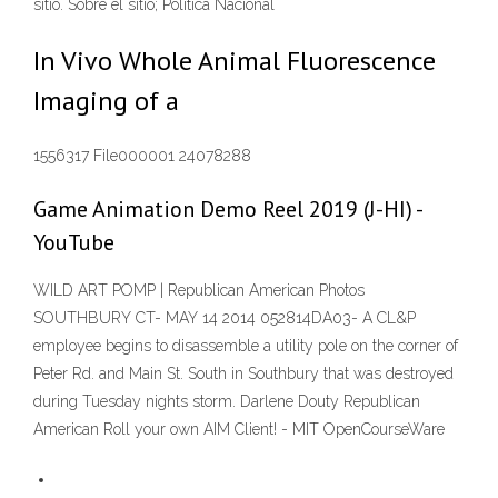
sitio. Sobre el sitio; Política Nacional
In Vivo Whole Animal Fluorescence
Imaging of a
1556317 File000001 24078288
Game Animation Demo Reel 2019 (J-HI) -
YouTube
WILD ART POMP | Republican American Photos
SOUTHBURY CT- MAY 14 2014 052814DA03- A CL&P
employee begins to disassemble a utility pole on the corner of
Peter Rd. and Main St. South in Southbury that was destroyed
during Tuesday nights storm. Darlene Douty Republican
American Roll your own AIM Client! - MIT OpenCourseWare